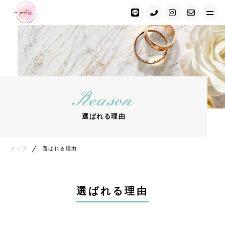
トップ
ラポルテについて
Reason
キャンペーン情報
選ばれる理由
選ばれる理由
カウンセラー紹介
トップ
選ばれる理由
ご成婚者・会員様の声
選ばれる理由
ご登録・ご成婚までの流れ
ご入会手続き・料金